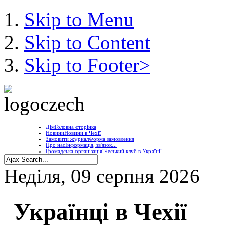
Skip to Menu
Skip to Content
Skip to Footer>
Дім
Головна сторінка
Новини
Новини в Чехії
Замовити журнал
Форма замовлення
Про нас
Інформація, зв'язок...
Громадська організація
"Чеський клуб в Україні"
Неділя, 09 серпня 2026
Українці в Чехії