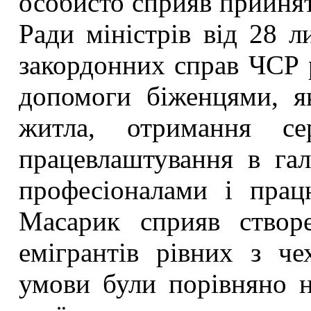
особисто сприяв прийнят
Ради міністрів від 28 л
закордонних справ ЧСР 
допомоги біженцями, я
житла, отримання се
працевлаштування в гал
професіоналами і пра
Масарик сприяв створ
емігрантів рівних з че
умови були порівняно н