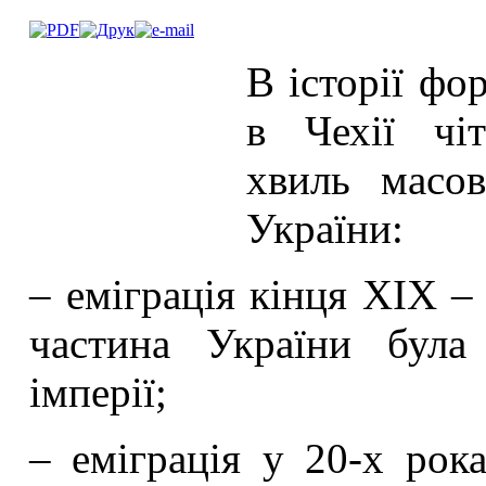
В історії фо
в Чехії чі
хвиль масов
України:
– еміграція кінця ХІХ –
частина України була
імперії;
– еміграція у 20-х рок