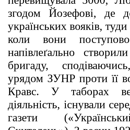
згодом Йозефові, де д
українських вояків, туди
коли вони поступово
напівлеґально створил
бригаду, сподіваючис
урядом ЗУНР проти її во
Кравс. У таборах вел
діяльність, існували сер
газети («Українськи