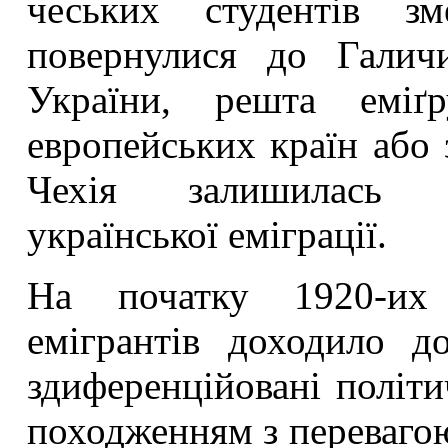
чеських студентів зм
повернулися до Галич
України, решта еміґ
европейських країн або 
Чехія залишилась н
української еміграції.
На початку 1920-их 
емігрантів доходило 
здиференційовані політи
походженням з перевагою 