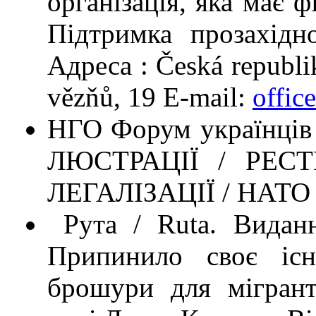
організація, яка має ф
Підтримка прозахідн
Адреса : Česká republik
vězňů, 19 E-mail:
offic
НГО Форум українців Ч
ЛЮСТРАЦІЇ / РЕСТИ
ЛЕГАЛІЗАЦІЇ / НАТО / 
Рута / Ruta. Виданн
Припинило своє існ
брошури для мігранті