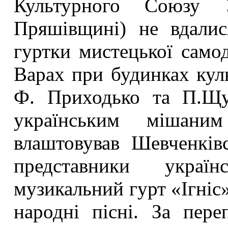
Культурного Союзу 
Пряшівщині) не вдалис
гуртки мистецької самод
Варах при будинках кул
Ф. Приходько та П.Щур
українським мішан
влаштовував Шевченків
представники україн
музикальний гурт «Ігніс»
народні пісні. За пер