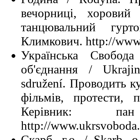
вечорниці, хоровий 
танцювальний гурт
Климкович. http://www
Українська Свобода
об'єднання / Ukraji
sdružení. Проводить ку
фільмів, протести, 
Керівник: па
http://www.ukrsvobod
Скарб, г.о. / Skarb, 