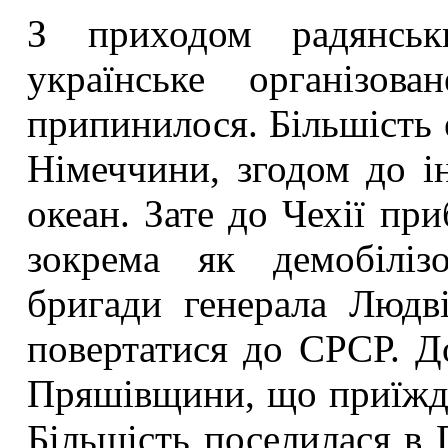
З приходом радянськ
українське організов
припинилося. Більшість е
Німеччини, згодом до і
океан. Зате до Чехії при
зокрема як демобілізо
бригади генерала Людв
повертатися до СРСР. Д
Пряшівщини, що приїждж
Більшість поселилася в П