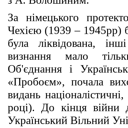
За німецького протект
Чехією (1939 – 1945рр) 
була ліквідована, інш
визнання мало тільк
Об'єднання і Українсь
«Пробоєм», почала вих
видань націоналістичні,
році). До кінця війни 
Український Вільний Уні