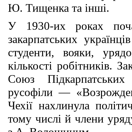
Ю. Тищенка та інші.
У 1930-их роках поча
закарпатських українці
студенти, вояки, урядо
кількості робітників. За
Союз Підкарпатських 
русофіли — «Возрожден
Чехії нахлинула політич
тому числі й члени уряд
з А. Волошиним.