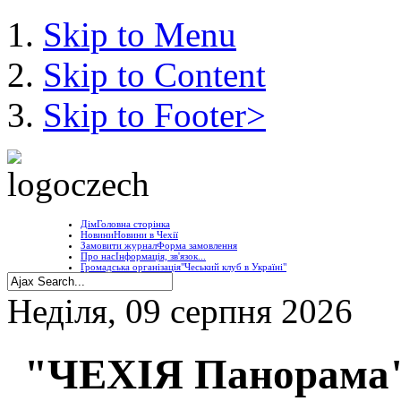
Skip to Menu
Skip to Content
Skip to Footer>
Дім
Головна сторінка
Новини
Новини в Чехії
Замовити журнал
Форма замовлення
Про нас
Інформація, зв'язок...
Громадська організація
"Чеський клуб в Україні"
Неділя, 09 серпня 2026
"ЧЕХІЯ Панорама