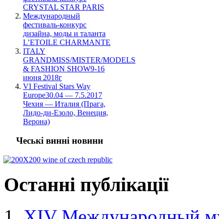
CRYSTAL STAR PARIS
Международный
фестиваль-конкурс
дизайна, моды и таланта
L’ETOILE CHARMANTE
ITALY
GRANDMISS/MISTER/MODELS
& FASHION SHOW9-16
июня 2018г
VI Festival Stars Way
Europe30.04 — 7.5.2017
Чехия — Италия (Прага,
Лидо-ди-Езоло, Венеция,
Верона)
Чеські винні новини
Останні
публікації
XIV Международный му