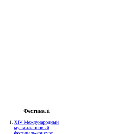
Фестивалі
XIV Международный
мультижанровый
фестиваль-конкурс