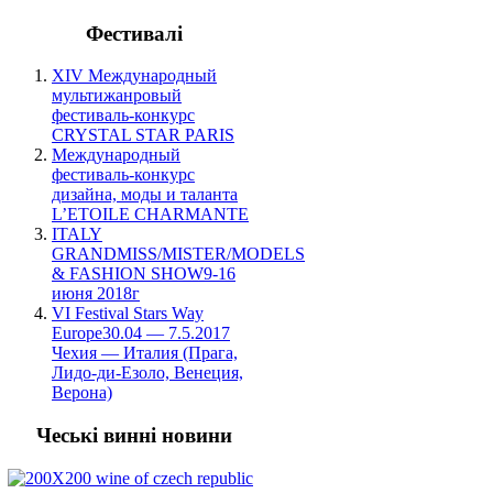
Фестивалі
XIV Международный
мультижанровый
фестиваль-конкурс
CRYSTAL STAR PARIS
Международный
фестиваль-конкурс
дизайна, моды и таланта
L’ETOILE CHARMANTE
ITALY
GRANDMISS/MISTER/MODELS
& FASHION SHOW9-16
июня 2018г
VI Festival Stars Way
Europe30.04 — 7.5.2017
Чехия — Италия (Прага,
Лидо-ди-Езоло, Венеция,
Верона)
Чеські винні новини