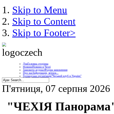
Skip to Menu
Skip to Content
Skip to Footer>
Дім
Головна сторінка
Новини
Новини в Чехії
Замовити журнал
Форма замовлення
Про нас
Інформація, зв'язок...
Громадська організація
"Чеський клуб в Україні"
П'ятниця, 07 серпня 2026
"ЧЕХІЯ Панорама