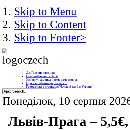
Skip to Menu
Skip to Content
Skip to Footer>
Дім
Головна сторінка
Новини
Новини в Чехії
Замовити журнал
Форма замовлення
Про нас
Інформація, зв'язок...
Громадська організація
"Чеський клуб в Україні"
Понеділок, 10 серпня 202
Львів-Прага – 5,5€,