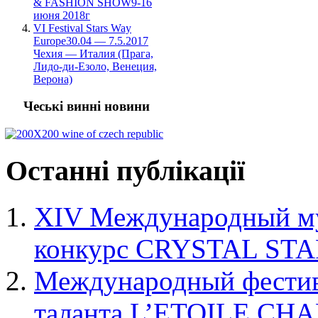
& FASHION SHOW9-16
июня 2018г
VI Festival Stars Way
Europe30.04 — 7.5.2017
Чехия — Италия (Прага,
Лидо-ди-Езоло, Венеция,
Верона)
Чеські винні новини
Останні
публікації
XIV Международный му
конкурс CRYSTAL STA
Международный фестива
таланта L’ETOILE C