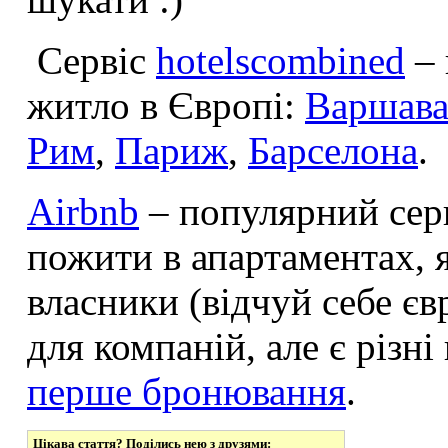
Сервіс
hotelscombined
– 
житло в Європі:
Варшав
Рим
,
Париж
,
Барселона
.
Airbnb
– популярний серв
пожити в апартаментах, я
власники (відчуй себе є
для компаній, але є різн
перше бронювання
.
Цікава стаття? Поділись нею з друзями: