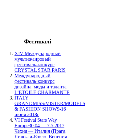
Фестивалі
XIV Международный
мультижанровый
фестиваль-конкурс
CRYSTAL STAR PARIS
Международный
фестиваль-конкурс
дизайна, моды и таланта
L’ETOILE CHARMANTE
ITALY
GRANDMISS/MISTER/MODELS
& FASHION SHOW9-16
июня 2018г
VI Festival Stars Way
Europe30.04 — 7.5.2017
Чехия — Италия (Прага,
Лидо-ди-Езоло, Венеция,