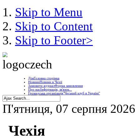
Skip to Menu
Skip to Content
Skip to Footer>
Дім
Головна сторінка
Новини
Новини в Чехії
Замовити журнал
Форма замовлення
Про нас
Інформація, зв'язок...
Громадська організація
"Чеський клуб в Україні"
П'ятниця, 07 серпня 2026
Чехія