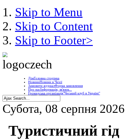
Skip to Menu
Skip to Content
Skip to Footer>
Дім
Головна сторінка
Новини
Новини в Чехії
Замовити журнал
Форма замовлення
Про нас
Інформація, зв'язок...
Громадська організація
"Чеський клуб в Україні"
Субота, 08 серпня 2026
Туристичний гід