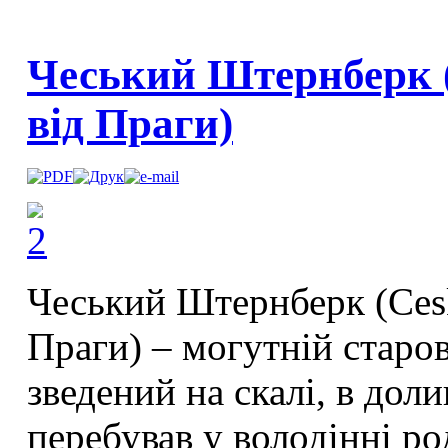
Чеський Штернберк (
від Праги)
Чеський Штернберк (Cesk
Праги) – могутній старо
зведений на скалі, в доли
перебував у володінні ро