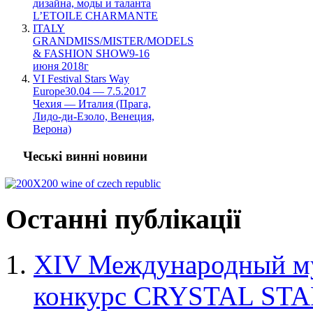
дизайна, моды и таланта
L’ETOILE CHARMANTE
ITALY
GRANDMISS/MISTER/MODELS
& FASHION SHOW9-16
июня 2018г
VI Festival Stars Way
Europe30.04 — 7.5.2017
Чехия — Италия (Прага,
Лидо-ди-Езоло, Венеция,
Верона)
Чеські винні новини
Останні
публікації
XIV Международный му
конкурс CRYSTAL STA