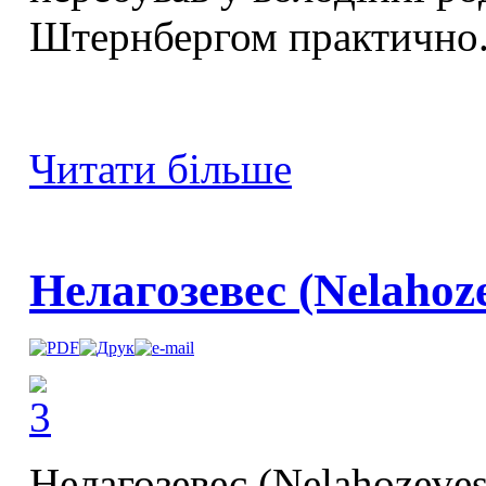
Штернбергом практично.
Читати більше
Нелагозевес (Nelahoze
Нелагозевес (Nelahozeves 