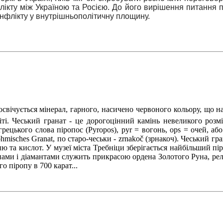
флікту між Україною та Росією. До його вирішення питання
нфлікту у внутрішньополітичну площину.
ічується мінерал, гарного, насичено червоного кольору, що на
і. Чеський гранат - це дорогоцінний камінь невеликого розмір
цького слова піропос (Pyropos), pyr = вогонь, ops = очей, або 
hmisches Granat, по старо-чеськи - zrnakoč (зрнакоч). Чеський гра
ню та кислот. У музеї міста Требніци зберігається найбільший пі
ми і діамантами служить прикрасою ордена Золотого Руна, релікв
о піропу в 700 карат...