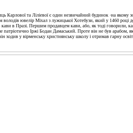
иць Карлової та Ліліевої є один незвичайний будинок ·на якому 
володів ювелір Міхал з лужицької Хотебузи, який у 1460 році д
ю кави в Празі. Першим продавцем кави, або, як тоді говорили, к
ше патріотично Іржі Бодан Дамаський. Проте він не був арабом, як
він ходив у вірменську християнську школу і отримав гарну освіт