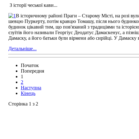
З історії чеської кави...
В історичному районі Праги – Старому Місті, на розі вул
шевцю Пуркерту, потім кравцю Томашу, після нього будинком 
будинок цікавий тим, що пов'язаний з традиціями та історіє
єзуїтів його називали Георгіус Деодатус Дамаскенус, а пізні
Дамаску, а його батьки були вірмени або сирійці. У Дамаску 
Детальніше...
Початок
Попередня
1
2
Наступна
Кінець
Сторінка 1 з 2