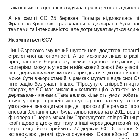
Така кількість сценаріїв свідчила про відсутність єдиног
А на саміті ЄС 25 березня Польща відмовилась під
Францією.
Зрештою, трактування в декларації були по
темпами та інтенсивністю, але дотримуватимуться єдино
Як зміниться ЄС?
Нині Євросоюз змушений шукати нові додаткові гарантії
стратегічної автономності. А це можливо лише в разі
представників Євросоюзу немає єдиного розуміння, я
критеріям, можуть утворити військовий союз і без участ
інші держави-члени зможуть приєднатися до постійної 
може бути використаний в рамках мультишвидкісної Євр
інтеграцію без участі інших. "Просунуте співробітниц
сферах, де ЄС має виключну компетенцію, а також не п
державами-членами.
Така велика кількість умов робит
тричі: у сфері європейського унітарного патенту, за
узгодженні знаходиться ще дві пропозиції в рамках "пр
операції.
Остання ідея була запропонована в 2011 році 
фіноперації через механізм "просунутого співробітницт
країн щодо відтоку капіталу в інші через додатковий по
євро, якщо його приймуть 27 держав ЄС. 8 червня 2
встановлює деталі функціонування Європейської пр