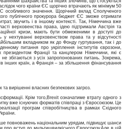
уваннями шахрайства та інших злочинів, що стосуються
слідок чого країни ЄС щорічно втрачають як мінімум 50
С особливого значення. Щорічний вклад Сполученого
кого публічного прокурора бюджет ЄС зможе отримати
трат, звучить і в іншому контексті.
Так, Німеччина вже
асті верховенства права, ідею підтримали Австрія та
раційної кризи, мають бути обмеженими в доступі до
 у нехтуванні верховенством права та у відсутності
 найбільшим вкладником як до Фонду гуртування, так і до
енному питання про укріплення інститутів єврозони,
ж президентом Франції та канцлером Німеччини, які є
і не збігаються з усіх запропонованих питань. Зокрема,
в інших країн, а Франція – за збільшення фінансування
 та вирішенні власних безпекових загроз.
формації. Крім того,
Brexit означатиме втрату одного з
витку вже існуючих форматів співпраці з Євросоюзом. Це
реалізації програм співробітництва в рамках Східного
країни.
льше повноважень національним урядам, підвищує шанси
ри про вступ до мультишвидкісного Євросоюзу.
Але в цій