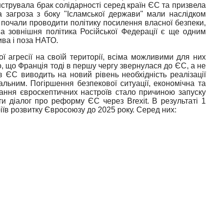
нструвала брак солідарності серед країн ЄС та призвела
а загроза з боку "Ісламської держави" мали наслідком
 почали проводити політику посилення власної безпеки,
а зовнішня політика Російської Федерації є ще одним
ва і поза НАТО.
агресії на своїй території, всіма можливими для них
, що Франція тоді в першу чергу звернулася до ЄС, а не
 ЄС виводить на новий рівень необхідність реалізації
льним. Погіршення безпекової ситуації, економічна та
тання євроскептичних настроїв стало причиною запуску
ати діалог про реформу ЄС через
Brexit
.
В результаті 1
їв розвитку Євросоюзу до 2025 року. Серед них: