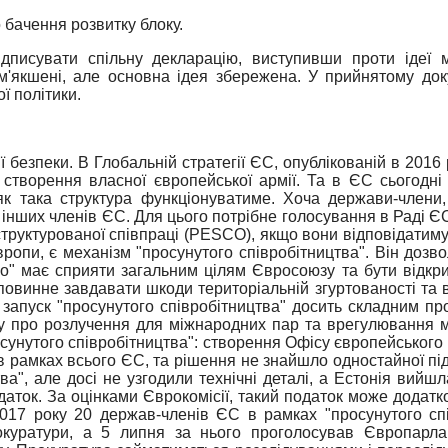
о бачення розвитку блоку.
писувати спільну декларацію, виступивши проти ідеї м
м'якшені, але основна ідея збережена. У прийнятому док
ї політики.
 безпеки. В Глобальній стратегії ЄС, опублікованій в 2016
 створення власної європейської армії.
Та в ЄС сьогодні н
к така структура функціонуватиме.
Хоча держави-члени, 
і інших членів ЄС.
Для цього потрібне голосування в Раді Є
структурованої співпраці (PESCO), якщо вони відповідатим
опи, є механізм "просунутого співробітництва". Він дозво
тво" має сприяти загальним цілям Євросоюзу та бути відкри
овинне завдавати шкоди територіальній згуртованості та 
ь запуск "просунутого співробітництва" досить складним пр
кону про розлучення для міжнародних пар та врегулювання
осунутого співробітництва": створення Офісу європейського
в рамках всього ЄС, та рішення не знайшло одностайної під
ва", але досі не узгодили технічні деталі, а Естонія вий
даток.
За оцінками Єврокомісії, такий податок може додатк
017 року 20 держав-членів ЄС в рамках "просунутого спі
окуратури, а 5 липня за нього проголосував Європарл