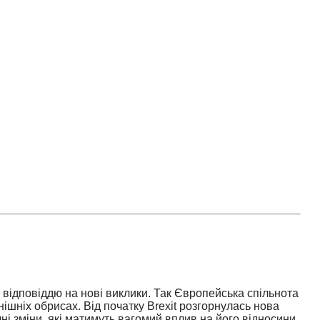
відповіддю на нові виклики. Так Європейська спільнота
инішніх обрисах
.
Від початку Brexit розгорнулась нова
і зміни, які матимуть вагомий вплив на його відносини