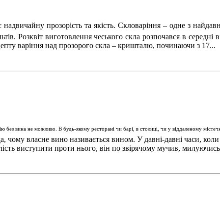
є надвичайну прозорість та якість. Скловаріння – одне з найдавн
ельтів. Розквіт виготовлення чеського скла розпочався в середні
цепту варіння над прозорого скла – кришталю, починаючи з 17...
ію без вина не можливо. В будь-якому ресторані чи барі, в столиці, чи у віддаленому міст
да, чому власне вино називається вином. У давні-давні часи, ко
лість виступити проти нього, він по звірячому мучив, милуючись,