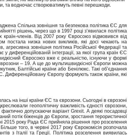
ни, та водночас створюватимуть певні перешкоди.
ваджена Спільна зовнішня та безпекова політика ЄС для
йнятті рішень, через що в 1997 році з’явилася політика
их країн-членів. Від 2007 року Євросоюз відмовився від
м постала низка нових викликів, які досі чекають на
в, агресивна зовнішня політика Російської Федерації та
 у диференційованій інтеграції, за якої група країн ЄС
швидкісний Євросоюз вже є реальністю, існуючи у формі
врозони – 19.
А ще до мультишвидкісної Європи можна
утник, Балтійські країни або Бенілюкс. Такі об’єднання
ЄС. Диференційовану Європу формують також країни, які
ась на інші країни ЄС та єврозони. Сьогодні в єврозоні
ідкреслювали геополітичну важливість єдності єврозони,
, фактично допускаючи варіант
Grexit
. А деякі посадовці
аний потік біженців до Європи, зростання терористичної
ні 2015 року Рада ЄС прийняла рішення про розселення
 Більше того, в червні 2017 року Єврокомісія розпочала
в з Італії та Греції.
Політика розселення виявилась