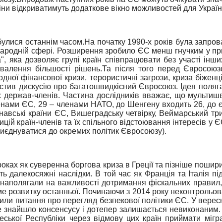
міни відкриватимуть додаткове вікно можливостей для Украї
булися останнім часом.
На початку 1990-х років була запро
жнародній сфері. Розширення зробило ЄС менш гнучким у при
а", яка дозволяє групі країн співпрацювати без участі інш
валення більшості рішень.
Та після того перед Євросоюзо
ної фінансової кризи, терористичні загрози, криза біженці
стив дискусію про багатошвидкісний Євросоюз. Ідея полягає
их держав-членів. Частина дослідників вважає, що мульти
ленами ЄС, 29 – членами НАТО, до Шенгену входить 26, до є
авські країни ЄС, Вишеградську четвірку, Веймарський трик
ій країн-членів та їх спільного відстоювання інтересів у 
иєднуватися до окремих політик Євросоюзу).
ках як суверенна боргова криза в Греції та пізніше поширил
ть далекосяжні наслідки.
В той час як Франція та Італія п
їн наполягали на важливості дотримання фіскальних правил
име розвитку останньої. Починаючи з 2014 року неконтрольов
тавили питання про перегляд безпекової політики ЄС.
У верес
не знайшло консенсусу і дотепер залишається невиконаним.
кої Республіки через відмову цих країн приймати мігранті