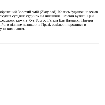
зображений Золотий змій (Zlaty had). Колись будинок належав
окупив сусідній будинок на нинішній Ліліевій вулиці. Цей
афесідром, кажуть, був Горгос Гатала Ель Дамшскі. Патери
 його пізніше називали в Празі, оскільки народився в
у та виховання.