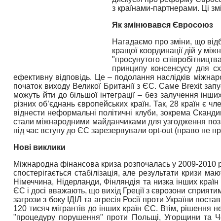
з країнами-партнерами. Ці з
Як змінювався Євросоюз
Нагадаємо про зміни, що від
кращої координації дій у мі
"просунутого співробітництв
принципу консенсусу для сх
ефективну відповідь.
Це – подолання наслідків міжнарод
початок виходу Великої Британії з ЄС. Саме
Brexit
запу
можуть йти до більшої інтеграції – без залучення інш
різних об’єднань європейських країн.
Так, 28 країн є ч
віднести неформальні політичні клуби, зокрема Скандин
стали міжнародними майданчиками для узгодження позиц
під час вступу до ЄС зарезервували
opt
-
out
(право не пр
Нові виклики
Міжнародна фінансова криза розпочалась у 2009-2010 ро
спостерігається стабілізація, але результати кризи маю
Німеччина, Нідерланди, Фінляндія та низка інших кра
ЄС і досі вважають, що вихід Греції з єврозони сприят
загрози з боку ІДІЛ та агресія Росії проти України пос
120 тисяч мігрантів до інших країн ЄС. Втім, рішення 
"процедуру порушення" проти Польщі, Угорщини та Чесь