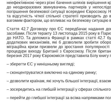
неефективною через різні бачення шляхів вирішення кри
до неодноразових звинувачень партнерів у непослідов
погіршення безпекової ситуації всередині Євросоюзу. 
та відсутність чіткої спільної стратегії призводить д
вагомим фактором, що впливає на безпекову ситуацію 
Стаття 42.7 Договору про ЄС передбачає надання доп
засобами. Після теракту 13 листопада 2015 року в Пари
до НАТО.
Та допомога Франції в рамках статті 42.7 бу
додаткових механізмів, які б дозволили зробити обор
міграційна кризи призвели до зростання популярності
процедури виходу Британії з Євросоюзу. Після брит
березня 2017 року Єврокомісія представила Білу книгу 
– зберегти ЄС у нинішньому вигляді;
– сконцентруватися виключно на єдиному ринку;
– дозволити країнам, які хочуть більшої інтеграції, взає
– зосередитись на глибшій інтеграції у сферах спільного
– перейти до глибшої інтеграції за всіма напрямками пол