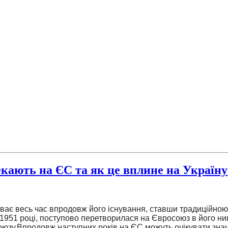
екають на ЄС та як це вплине на Україну
ає весь час впродовж його існування, ставши традиційною 
 в 1951 році, поступово перетворилася на Євросоюз в його н
оюзу.
Впродовж наступних років на ЄС можуть очікувати значн