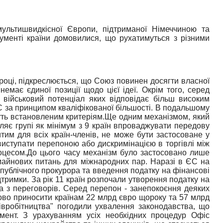
ультишвидкісної Європи, підтриманої Німеччиною та
ументі країни домовилися, що рухатимуться з різними
 році, підкреслюється, що Союз повинен досягти власної
емає єдиної позиції щодо цієї ідеї.
Окрім того, серед
військовий потенціал яких відповідає більш високим
С за принципом кваліфікованої більшості. В подальшому
уть встановленим критеріям.
Ще одним механізмом, який
ляє групі як мінімум з 9 країн впроваджувати передову
тим для всіх країн-членів, не може бути застосоване у
виступати перепоною або дискримінацією в торгівлі між
оцесом.
До цього часу механізм було застосовано лише
 майнових питань для міжнародних пар. Наразі в ЄС на
 публічного прокурора та введення податку на фінансові
тримки. За рік 11 країн розпочали утворення податку на
шла з переговорів. Серед перепон - занепокоєння деяких
ово приносити країнам 22 млрд євро щороку та 57 млрд
вробітництва" погодили ухвалення законодавства, що
амент.
З урахуванням усіх необхідних процедур Офіс