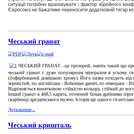
ситуації потрібно враховувати і фактор збройного кон
Євросоюз не бажатиме переносити додатковий тягар ко
Чеський гранат
ЧЕСЬКИЙ ГРАНАТ - це прозорий, навіть такий що просв
чеський гранат є дуже популярним мінералом в усьому світ
(пофарбований домішкою хрому). Його назва походить від гре
зернистий, по англійськи - Bohemian garnet, по німецьки - Bö
Відрізняється винятковою стійкістю кольору, стійкий до вог
Інший гранат в 468,5 карата, оточений більш дрібними піропа
скарбниці дрезденського музею. Історія ще одного гігантськог
Детальніше...
Чеський кришталь