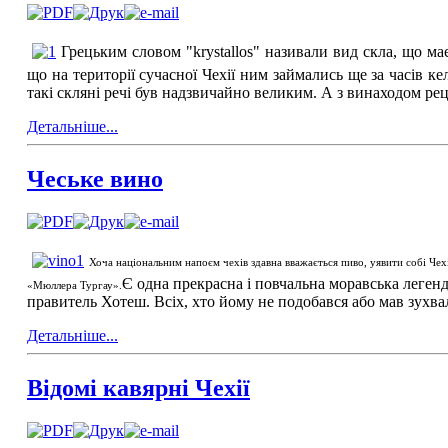
Грецьким словом "krystallos" називали вид скла, що ма
що на території сучасної Чехії ним займались ще за часів к
такі скляні речі був надзвичайно великим. А з винаходом ре
Детальніше...
Чеське вино
Хоча національним напоєм чехів здавна вважається пиво, уявити собі Чех
Є одна прекрасна і повчальна моравська леген
«Мюллера Тургау».
правитель Хотеш. Всіх, хто йому не подобався або мав зухва
Детальніше...
Відомі кавярні Чехії