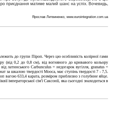
 про приєднання матиме малий шанс на успіх. Вочевидь,
Ярослав Литвиненко, www.eurointegration.com.ua
лежить до групи Піроп. Через цю особливість колірної гами
у (від 0,2 до 0,8 см), від вогняного до кривавого кольору
від латинського Carbunculus = недогарок вугілля, granatus =
нат за шкалою твердості Мооса, має ступінь твердості 7 - 7,5.
роп вагою 633,4 карата, розміром приблизно з голубине яйце.
ії імператорської сім'ї Саксонії, яка сьогодні знаходиться в