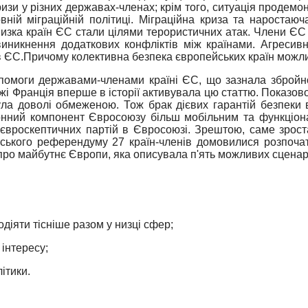
зи у різних державах-членах; крім того, ситуація продемо
ній міграційній політиці. Міграційна криза та наростаюч
Низка країн ЄС стали цілями терористичних атак. Члени ЄС
о виникнення додаткових конфліктів між країнами.
Агресивн
в ЄС.
Причому колективна безпека європейських країн можли
омоги державами-членами країні ЄС, що зазнала збройної 
жі Франція вперше в історії активувала цю статтю. Показово
ла доволі обмеженою. Тож брак дієвих гарантій безпеки в
онний компонент Євросоюзу більш мобільним та функціона
 євроскептичних партій в Євросоюзі. Зрештою, саме зрос
анського референдуму 27 країн-членів домовилися розпоч
про майбутнє Європи, яка описувала п'ять можливих сценарі
модіяти тісніше разом у низці сфер;
 інтересу;
ітики.