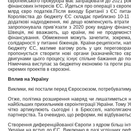
європейського прокурора має запрацювати до 2021 рок
фінансових інтересів ЄС. Йдеться про операції з євро
млрд євро податків.
Після виходу Британії з ЄС пит
Королівства до бюджету ЄС складає приблизно 10-11
додаткові надходження, які дещо компенсують втрати в
запропонувала прив’язати з 2020 року видачу фінанс
Швеція, які вважають, що країни, які не продемонс
фінансування.
Обмеження можуть зачепити, зокрема,
солідарності у питанні біженців. Країни-реципієнти, на
бюджету ЄС, матиме вагому роль у цих переговорах
пропонується створити нові органи (казначейство єв
двигунами цього процесу, існує спільне бажання до пог
Німеччина виступає за бюджетну економію та проти ріш
окремих проектів в єврозоні.
Вплив на Україну
Виклики, які постали перед Євросоюзом, потребуватимут
Отже, політика розширення навряд чи лишатиметься на
найбільших прихильників євроінтеграції України.
Тому Ук
чітко артикулюють сьогодні і в Брюсселі, наполягаюч
партнерства.
Та очевидно, що реформи, які відбуваютьс
Створення диференційованої Європи з ядром більш інт
України на вступ до ЄС. Виключно в разі успішних реф