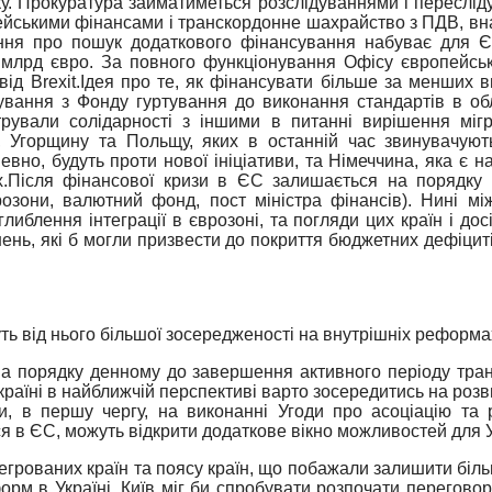
у. Прокуратура займатиметься розслідуваннями і переслід
пейськими фінансами і транскордонне шахрайство з ПДВ, вна
ання про пошук додаткового фінансування набуває для Є
 млрд євро. За повного функціонування Офісу європейсь
ід Brexit.
Ідея про те, як фінансувати більше за менших ви
ування з Фонду гуртування до виконання стандартів в обл
трували солідарності з іншими в питанні вирішення міг
 Угорщину та Польщу, яких в останній час звинувачують
певно, будуть проти нової ініціативи, та Німеччина, яка є
.
Після фінансової кризи в ЄС залишається на порядку д
розони, валютний фонд, пост міністра фінансів). Нині мі
либлення інтеграції в єврозоні, та погляди цих країн і дос
ень, які б могли призвести до покриття бюджетних дефіциті
ь від нього більшої зосередженості на внутрішніх реформах
 порядку денному до завершення активного періоду транс
раїні в найближчій перспективі варто зосередитись на роз
и, в першу чергу, на виконанні Угоди про асоціацію та 
я в ЄС, можуть відкрити додаткове вікно можливостей для У
егрованих країн та поясу країн, що побажали залишити бі
орм в Україні, Київ міг би спробувати розпочати перегово