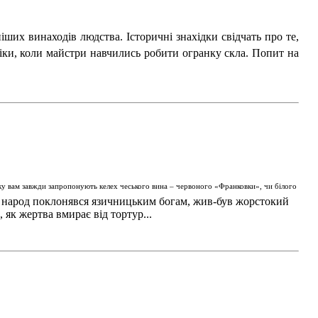
іших винаходів людства. Історичні знахідки свідчать про те,
 віки, коли майстри навчились робити огранку скла. Попит на
ечку вам завжди запропонують келех чеського вина – червоного «Франковки», чи білого
ли народ поклонявся язичницьким богам, жив-був жорстокий
 як жертва вмирає від тортур...