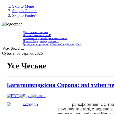
Skip to Menu
Skip to Content
Skip to Footer>
Дім
Головна сторінка
Новини
Новини в Чехії
Замовити журнал
Форма замовлення
Про нас
Інформація, зв'язок...
Громадська організація
"Чеський клуб в Україні"
Субота, 08 серпня 2026
Усе Чеське
Багатошвидкісна Європа: які зміни ч
Трансформація ЄС трив
з вугілля та сталі, створена
дискусія про реформу Єврос