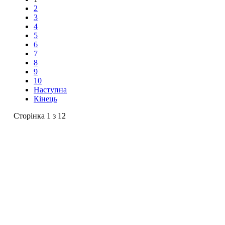
2
3
4
5
6
7
8
9
10
Наступна
Кінець
Сторінка 1 з 12