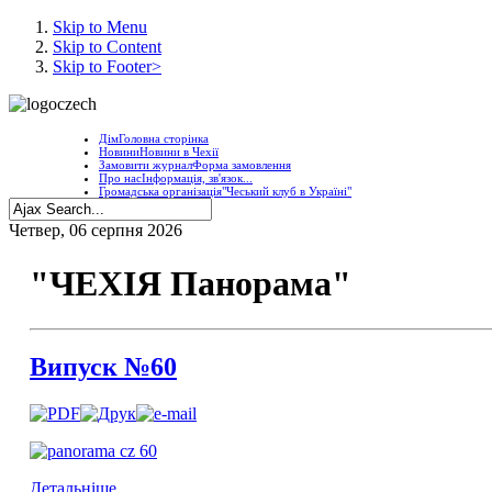
Skip to Menu
Skip to Content
Skip to Footer>
Дім
Головна сторінка
Новини
Новини в Чехії
Замовити журнал
Форма замовлення
Про нас
Інформація, зв'язок...
Громадська організація
"Чеський клуб в Україні"
Четвер, 06 серпня 2026
"ЧЕХІЯ Панорама"
Випуск №60
Детальніше...