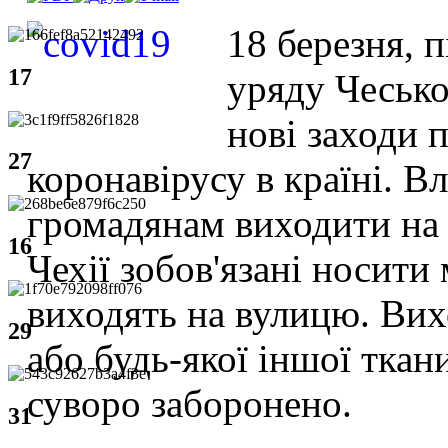
18 березня, п
17
уряду Чесько
нові заходи
27
коронавірусу в країні. 
громадянам виходити на 
16
Чехії зобов'язані носити
виходять на вулицю. Вих
29
або будь-якої іншої ткани
суворо заборонено.
31