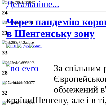
Детальніше...
24
Через пандемію корон
в Шенгенську зону
21
33
За спільним 
28
Європейськог
обмежений в'ї
32
країниШенгену, але і в т