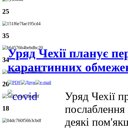
25
35
Уряд Чехії планує пе
34
карантинних обмеже
20
Уряд Чехії п
послаблення
18
деякі пом'як