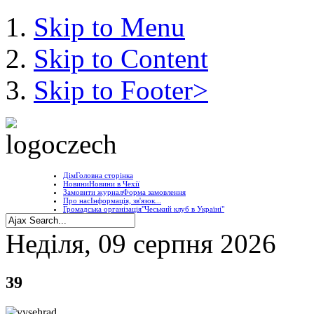
Skip to Menu
Skip to Content
Skip to Footer>
Дім
Головна сторінка
Новини
Новини в Чехії
Замовити журнал
Форма замовлення
Про нас
Інформація, зв'язок...
Громадська організація
"Чеський клуб в Україні"
Неділя, 09 серпня 2026
39