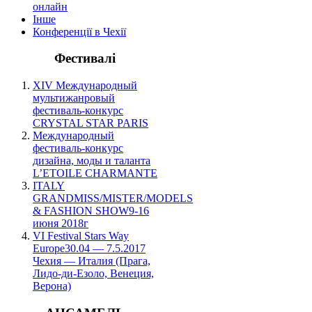
онлайн
Інше
Конференції в Чехії
Фестивалі
XIV Международный
мультижанровый
фестиваль-конкурс
CRYSTAL STAR PARIS
Международный
фестиваль-конкурс
дизайна, моды и таланта
L’ETOILE CHARMANTE
ITALY
GRANDMISS/MISTER/MODELS
& FASHION SHOW9-16
июня 2018г
VI Festival Stars Way
Europe30.04 — 7.5.2017
Чехия — Италия (Прага,
Лидо-ди-Езоло, Венеция,
Верона)