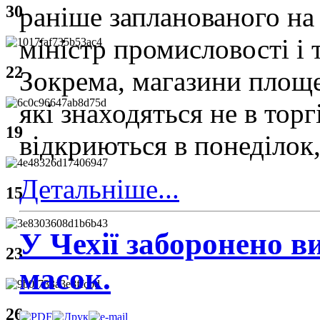
раніше запланованого на 
30
міністр промисловості і т
22
Зокрема, магазини площе
які знаходяться не в тор
19
відкриються в понеділок,
Детальніше...
15
У Чехії заборонено в
23
масок.
26