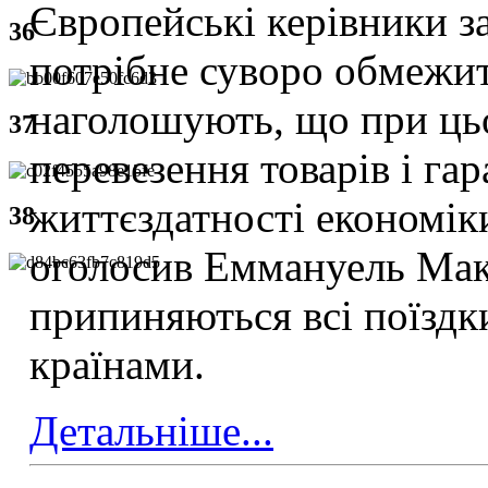
Європейські керівники з
36
потрібне суворо обмежит
наголошують, що при ць
37
перевезення товарів і га
життєздатності економіки
38
оголосив Еммануель Мак
припиняються всі поїздк
країнами.
Детальніше...