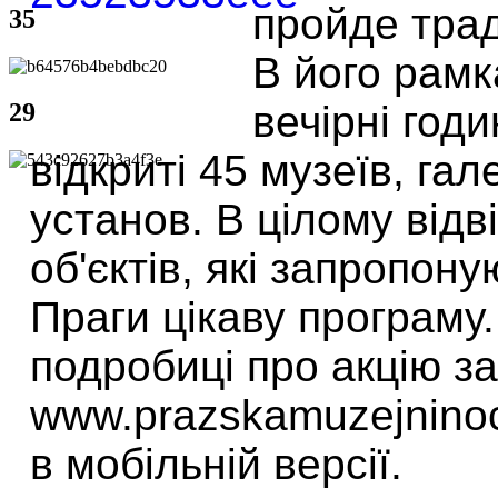
пройде трад
35
В його рамк
вечірні год
29
відкриті 45 музеїв, га
установ. В цілому від
об'єктів, які запропон
Праги цікаву програму
подробиці про акцію 
www.prazskamuzejninoc
в мобільній версії.