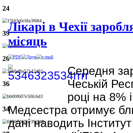
24
Лікарі в Чехії зароб
39
місяць
26
Середня зар
Чеській Рес
36
році на 8% 
Медсестра отримує бли
34
дані наводить Інститут