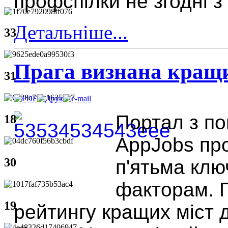
профспілки не згодні з
Детальніше...
33
Прага визнана кращи
31
Портал з по
18
AppJobs про
30
п'ятьма клю
факторам. П
19
рейтингу кращих міст д