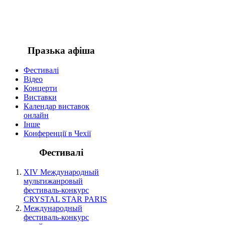
.
Празька афіша
Фестивалі
Відео
Концерти
Виставки
Календар виставок
онлайн
Інше
Конференції в Чехії
Фестивалі
XIV Международный
мультижанровый
фестиваль-конкурс
CRYSTAL STAR PARIS
Международный
фестиваль-конкурс