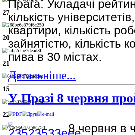
Прага. Укладачі рейти
27
кількість університеті
квартири, кількість ро
20
зайнятістю, кількість ко
пива в 30 містах.
21
Детальніше...
15
У Празі 8 червня про
22
8 червня в 