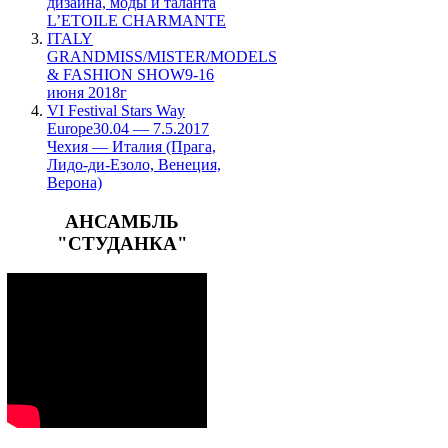
дизайна, моды и таланта
L’ETOILE CHARMANTE
ITALY
GRANDMISS/MISTER/MODELS
& FASHION SHOW9-16
июня 2018г
VI Festival Stars Way
Europe30.04 — 7.5.2017
Чехия — Италия (Прага,
Лидо-ди-Езоло, Венеция,
Верона)
АНСАМБЛЬ
"СТУДАНКА"