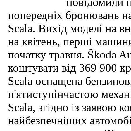
повідомили п
попередніх бронювань
на
Scala. Вихід моделі на 
на квітень, перші машин
початку травня.
Š
koda A
коштувати від 369 900 кр
Scala
оснащена бензинов
п'ятиступінчастою механ
Scala
, згідно із заявою к
найбезпечніших автомобіл