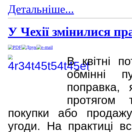
Детальніше...
У Чехії змінилися п
В квітні п
обмінн
і
пу
поправка, 
протягом 
покупки або продажу
угоди. На практиці в