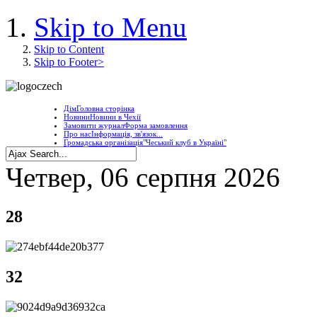
Skip to Menu
Skip to Content
Skip to Footer>
Дім
Головна сторінка
Новини
Новини в Чехії
Замовити журнал
Форма замовлення
Про нас
Інформація, зв'язок...
Громадська організація
"Чеський клуб в Україні"
Четвер, 06 серпня 2026
28
32