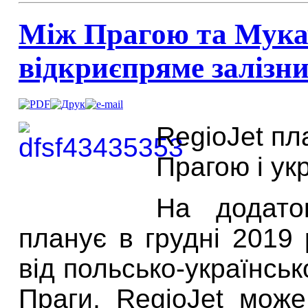
Між Прагою та Мука
відкриєпряме залізн
RegioJet пл
Прагою і ук
На додато
планує в грудні 2019
від польсько-українськ
Праги, RegioJet мож